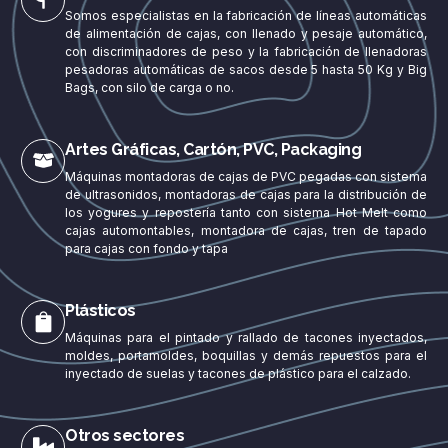
Somos especialistas en la fabricación de líneas automáticas
de alimentación de cajas, con llenado y pesaje automático,
con discriminadores de peso y la fabricación de llenadoras
pesadoras automáticas de sacos desde 5 hasta 50 Kg y Big
Bags, con silo de carga o no.
Artes Gráficas, Cartón, PVC, Packaging
Máquinas montadoras de cajas de PVC pegadas con sistema
de ultrasonidos, montadoras de cajas para la distribución de
los yogures y repostería tanto con sistema Hot Melt como
cajas automontables, montadora de cajas, tren de tapado
para cajas con fondo y tapa
Plásticos
Máquinas para el pintado y rallado de tacones inyectados,
moldes, portamoldes, boquillas y demás repuestos para el
inyectado de suelas y tacones de plástico para el calzado.
Otros sectores