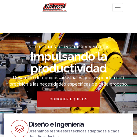
SOLUCIONES DE INGENIERÍA A MEDIDA
Impulsando la
productividad
Desarrollo de equipos industriales que responden con
precisión a las necesidades específicas de cada proceso.
CONOCER EQUIPOS
Diseño e Ingeniería
Diseñamos respuestas técnicas adaptadas a cada
desafío industrial.