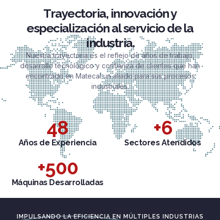
Trayectoria, innovación y
especialización al servicio de la
industria.
Nuestra trayectoria es el reflejo de años de trabajo,
desarrollo tecnológico y confianza de clientes que han
encontrado en Matecal un aliado para sus procesos
industriales.
48
+
6
Años de Experiencia
Sectores Atendidos
+
500
Máquinas Desarrolladas
IMPULSANDO LA EFICIENCIA EN MÚLTIPLES INDUSTRIAS